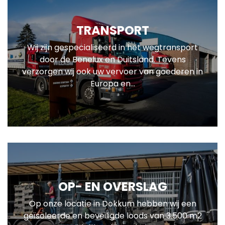
TRANSPORT
Wij zijn gespecialiseerd in het wegtransport
door de Benelux en Duitsland. Tevens
verzorgen wij ook uw vervoer van goederen in
Europa en...
OP- EN OVERSLAG
Op onze locatie in Dokkum hebben wij een
geïsoleerde en beveiligde loods van 3.500 m2